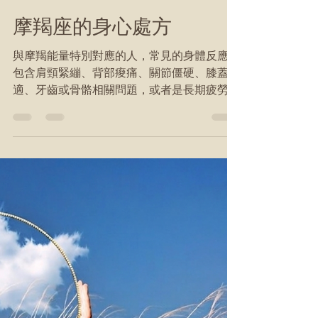
PATH
7月8日
讀畢需時 2 分鐘
摩羯座的身心處方
與摩羯能量特別對應的人，常見的身體反應，
包含肩頸緊繃、背部痠痛、關節僵硬、膝蓋不
適、牙齒或骨骼相關問題，或者是長期疲勞、
身體很沉的感覺。 一句話總結，就是「撐太
久」了...