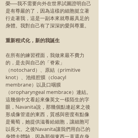
榮──我不需要向外在世界試圖證明自己
是有尊嚴的了，因為這樣的細胞挺立著
行走著我，這是一副本來就尊嚴具足的
身體。我對自己有了深深的愛與尊重。
重新程式化，新的我誕生
在所有的練習裡面，我做來最不費力
的，是去與自己的「脊索」
（notochard）、原結（primitive 
knot）、池殖腔膜（cloacyl 
membrane）以及口咽膜
（oropharyngeal membrace）連結。
這幾個中文看起來像英文一樣陌生的字
眼，Navanita說，那幾個點連起來之後
形成像管道的東西，質感與密度有點像
是葡萄，她提供滋養給細胞，讓細胞可
以長大。之後Navanita讓我們用自己的
身體去體驗，因為那個東西一直還在身