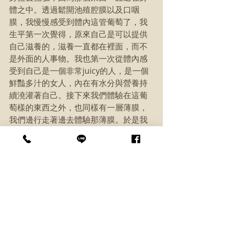
體之中。透過鬆開池殖腔膜以及口咽
膜，我慢慢感受到體內這管葡萄了，我
生平第一次覺得，原來自己是可以提供
自己滋養的，滋養一直都在裡面，而不
是外面的人事物。我也第一次從體內感
受到自己是一個非常juicy的人，是一個
鮮豔多汁的女人，內在有水分與營養持
續澆灌著自己。接下來我們體驗在這葡
萄樣的東西之外，也同樣有一層薄膜，
我們邊行走著邊去體驗那薄膜。於是我
就有一個感覺，感覺那內在脆弱的部
分，也自然有一個東西在保護著。我不
需要奮力向外捍衛保護著自己，那柔軟
脆弱一直都被照顧得很好，自己內在原
本最初的設定，即是有滋養自己，支持
與保護自己的能力的，這個「我」唯一
要做的事情就是放鬆地存在與覺察。
這部分破解了我的一個劇碼。長久以來