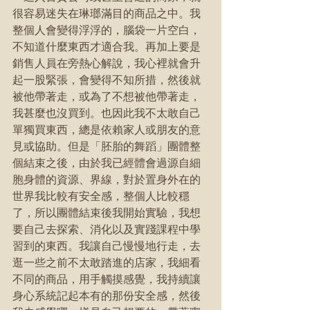
很容易迷失在琳瑯滿目的商品之中。我
整個人會變得浮浮的，腦袋一片空白，
不知道什麼東西才適合我。再加上要是
銷售人員在旁熱心解說，我心裡就會升
起一股緊張，會變得不知所措，然後就
被他帶著走，或為了不想被他帶著走，
我甚麼也沒買到。也因此我不太敢自己
單獨買東西，總是依賴家人或朋友的意
見或協助。但是「胚胎的舞蹈」團體整
個結束之後，由於我已經體會過源自細
胞身體的資源、界線，對於置身外在的
世界我比較有安全感，整個人比較穩
了，所以團體結束後我開始實驗，我想
要自己去探索、消化以及實踐課程中學
習到的東西。我讓自己慢慢地行走，去
逛一些之前不太敢踏進的店家，我細看
不同的商品，用手觸摸感覺，我持續讓
身心系統記起本有的那份安全感，然後