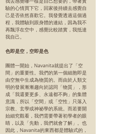
我去感覺哪一樣是自己想要的，帶著實
驗的心情買下它，回家後持續去感覺自
己是否依然喜歡它。我發覺透過這個過
程，我體驗到跟身體的連結，因為我不
再飄浮在空中，感覺比較踏實，我抵達
我自己。
色即是空，空即是色
團體一開始，Navanita就提出了「空
間」的重要性。我們的第一個細胞即是
由空無中生成為物質的。而由於人類文
明的發展漸漸趨向於認同「物質」，形
成「我還要更多、永遠都不夠」的集體
意識，所以「空間」或「空性」只落入
宗教、玄學或神祕學的系統。而若要開
始細究觀看，我們需要帶著初學者的眼
睛，以及「先動，我們就會了解」。也
因此，Navanita的東西都是體驗式的，