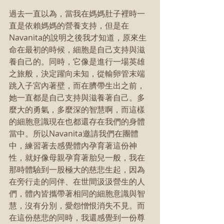
過去一直以為，當我在媽媽肚子裡時一
直是依賴媽媽的營養支持，但是在
Navanita的說明之後我才知道，原來生
命在最初的時候，細胞是自己支持與滋
養自己的。同時，它像是進行一場英雄
之旅般，決定躍向未知，從輸卵管末端
跳入子宮內著壁，而在臍帶生出之前，
她一直都是自己支持與滋養著自己。多
麼大的勇氣，多麼深的智慧啊，而這樣
的細胞意識現在也都還存在我們的身體
當中。所以Navanita邀請我們在團體
中，練習著去感覺體內孕育著這份神
性，就好像母親孕育著胎兒一般，我在
那時體驗到一股極大的慈悲生起，因為
在旁行走的同伴、在世間汲汲營生的人
們，體內皆攜帶著相同的細胞意識與智
慧，沒有分別，愛怨憎恨消失不見。而
在這份慈悲的同時，我還感覺到一份尊