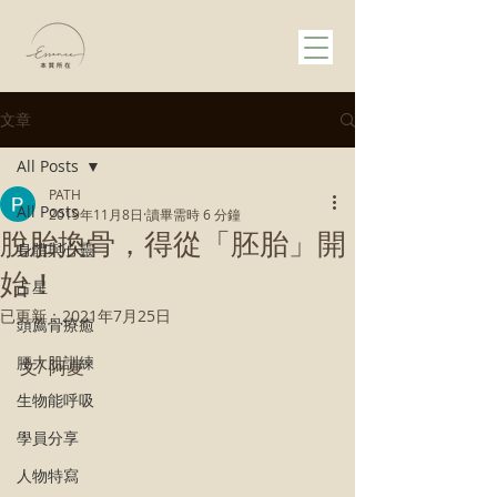
文章
All Posts
PATH
All Posts
2019年11月8日
讀畢需時 6 分鐘
脫胎換骨，得從「胚胎」開
身體與心靈
始！
占星
已更新：
2021年7月25日
頭薦骨療癒
腰大肌訓練
文/ 阿夏
生物能呼吸
學員分享
人物特寫