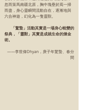
忽而策馬南疆北原，胸中塊壘於焉一掃
而盡，身心靈瞬間流動自在，逐漸地與
六合神遊，幻化為一隻靈獸。
  「驚蟄」活動其實是一場身心蛻變的
祭典，「靈獸」其實是成就生命的煉金
術。
 ——李世偉Dhyan，庚子年驚蟄、春分
間