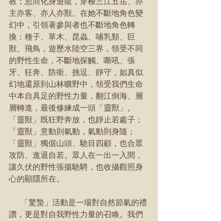
教；忽而化身遊龍，穿梭三江五岳、亦
主亦客、亦人亦獸。在她不斷地角色變
幻中，引領著參與者也不斷地角色轉
換：種子、草木、昆蟲、哺乳類、巨
獸、飛鳥，遊歷水陸空三界，領受不同
的野性生命，不斷地探觸、嘶吼、張
牙、狂奔、防衛、挑逗、靜守，如真似
幻地還原到山林曠野中，領受我們生命
中本自具足的野性力量，翻江倒海、層
層轉進，最後修練成一頭「靈獸」。
「靈獸」既狂野奔放，也靜止若處子；
「靈獸」意動則氣動，氣動則身隨；
「靈獸」獨倨山頭、馳目四顧，也合眾
攻防、進退自若。眾人在一出一入間，
讓久伏的野性張揚馳騁，也收攝觀照身
心的顯隱所在。
      「驚蟄」活動是一場對自然節氣的禮
讚，更是對自我野性力量的召喚。我們