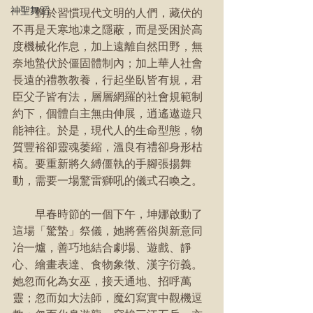
神聖舞蹈
        對於習慣現代文明的人們，藏伏的
不再是天寒地凍之隱蔽，而是受困於高
度機械化作息，加上遠離自然田野，無
奈地蟄伏於僵固體制內；加上華人社會
長遠的禮教教養，行起坐臥皆有規，君
臣父子皆有法，層層網羅的社會規範制
約下，個體自主無由伸展，逍遙遨遊只
能神往。於是，現代人的生命型態，物
質豐裕卻靈魂萎縮，溫良有禮卻身形枯
槁。要重新將久縛僵執的手腳張揚舞
動，需要一場驚雷獅吼的儀式召喚之。
        早春時節的一個下午，坤娜啟動了
這場「驚蟄」祭儀，她將舊俗與新意同
冶一爐，善巧地結合劇場、遊戲、靜
心、繪畫表達、食物象徵、漢字衍義。
她忽而化為女巫，接天通地、招呼萬
靈；忽而如大法師，魔幻寫實中觀機逗