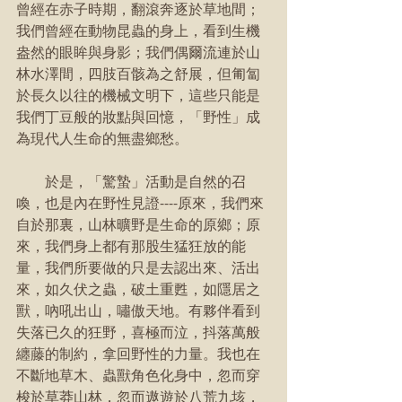
曾經在赤子時期，翻滾奔逐於草地間；
我們曾經在動物昆蟲的身上，看到生機
盎然的眼眸與身影；我們偶爾流連於山
林水澤間，四肢百骸為之舒展，但匍匐
於長久以往的機械文明下，這些只能是
我們丁豆般的妝點與回憶，「野性」成
為現代人生命的無盡鄉愁。
        於是，「驚蟄」活動是自然的召
喚，也是內在野性見證----原來，我們來
自於那裏，山林曠野是生命的原鄉；原
來，我們身上都有那股生猛狂放的能
量，我們所要做的只是去認出來、活出
來，如久伏之蟲，破土重甦，如隱居之
獸，吶吼出山，嘯傲天地。有夥伴看到
失落已久的狂野，喜極而泣，抖落萬般
纏藤的制約，拿回野性的力量。我也在
不斷地草木、蟲獸角色化身中，忽而穿
梭於草莽山林，忽而遨遊於八荒九垓，