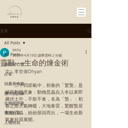
文章
All Posts
PATH
All Posts
2020年4月19日
讀畢需時 2 分鐘
靈獸----生命的煉金術
身體與心靈
文＼
李世偉Dhyan
占星
頭薦骨療癒
        二十四節氣中，初春的「驚蟄」是
極富動態意象：動物昆蟲自入冬以來即
腰大肌訓練
藏伏土中，不飲不食，名為「蟄」；初
生物能呼吸
春之際天氣轉暖，大地春雷，驚醒蟄居
動物百蟲，紛紛探頭而出，一場生命新
學員分享
氣象於焉展開。
人物特寫