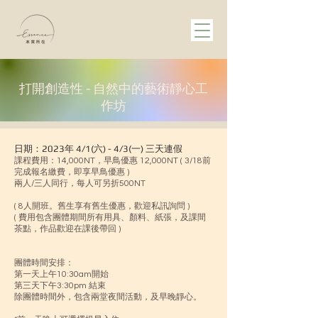
打開創造性 - 自然中的藝術靜心工
作坊
日期：2023年
4/1(六) - 4/3(一) 三天連假
課程費用：14,000NT，早鳥優惠 12,000NT ( 3/18前
完成報名繳費，即享早鳥優惠 )
兩人/三人同行，每人可另折500NT
( 8人開班。舊生享有舊生優惠，歡迎私訊詢問 )
( 費用包含團體期間所有用具、顏料、紙張，及課間
茶點，作品歡迎在課後帶回 )
團體時間安排：
第一天上午10:30am開始
第三天下午3:30pm 結束
除團體時間外，包含兩堂夜間活動，及早晚靜心。