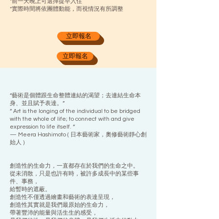
*前一天晚上可選擇提早入住
*實際時間將依團體動能，而視情況有所調整
立即報名
立即報名
“藝術是個體跟生命整體連結的渴望；去連結生命本
身、並且賦予表達。”
“ Art is the longing of the individual to be bridged
with the whole of life; to connect with and give
expression to life itself. “
— Meera Hashimoto ( 日本藝術家，奧修藝術靜心創
始人 )
創造性的生命力，一直都存在於我們的生命之中。
從未消散，只是也許有時，被許多成長中的某些事
件、事務，
給暫時的遮蔽。
創造性不僅透過繪畫和藝術的表達呈現，
創造性其實就是我們最原始的生命力，
帶著豐沛的能量與活生生的感受，