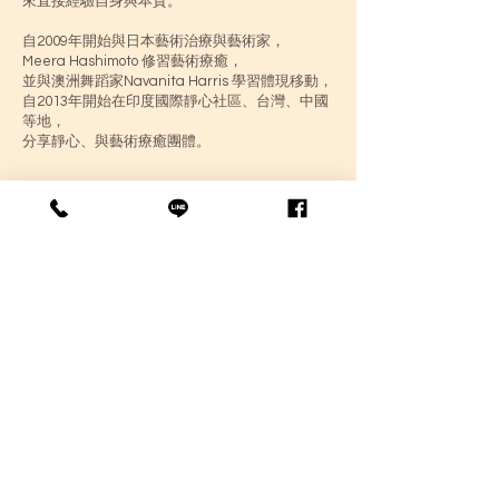
來直接經驗自身與本質。
自2009年開始與日本藝術治療與藝術家，
Meera Hashimoto 修習藝術療癒，
並與澳洲舞蹈家Navanita Harris 學習體現移動，
自2013年開始在印度國際靜心社區、台灣、中國
等地，
分享靜心、與藝術療癒團體。
經歷/
奧修藝術靜心治療 認證師資
奧修靜心治療團體 帶領認證
奧修動態式靜心 帶領認證
體現舞蹈訓練 300小時+
頭薦骨共振 授證執行師
澄心方法訓練
譚崔意識完整訓練
奧修新靈氣 師傅
2005 台北國際藝術村駐村 / 團展
2022 台北 Piece 個展 “ 流動的當下 Flowing
Presence"