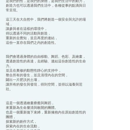
是我們的性，是我們的身體，是我們生活中的動力，
創造力也可以透過我們生活中，各種從事的點滴與日
常呈現。
這三天在大自然中，我們將創造一個安全與允許的場
域，
讓參與者在這樣的環境中，
得以透過不同的活動與創造，
重新的去覺知，並且再度的連結，
這份一直存在我們之內的創造性。
我們會透過身體的自由移動、舞蹈、色彩、及繪畫，
透過創造性的表達，去經驗、連結這份創造性的生命
力。
並且在奧修的動態性靜心的支持中，
整合所有的發生，並且清理內在的空間，
闢出一片肥沃的土壤，
讓所有的發生與發現，得到空間，並得以滋養與茁
壯。
這是一個透過繪畫療癒與舞蹈，
來重新為生命釐清與敞開的團體。
也是一個重新拋下束縛，重新擁抱內在原始創造性的
團體，
探索新的創作方式，
探索內在的生命流動，