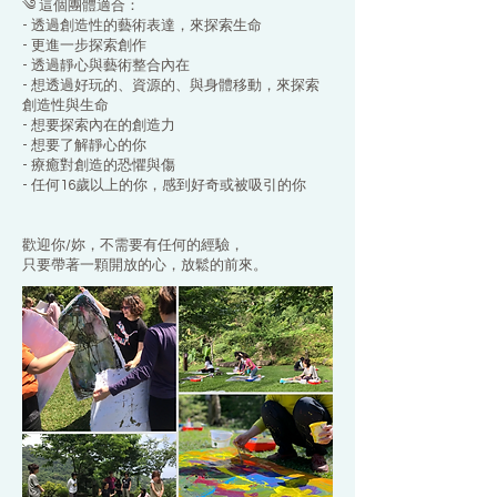
༄ 這個團體適合：
- 透過創造性的藝術表達，來探索生命
- 更進一步探索創作
- 透過靜心與藝術整合內在
- 想透過好玩的、資源的、與身體移動，來探索
創造性與生命
- 想要探索內在的創造力
- 想要了解靜心的你
- 療癒對創造的恐懼與傷
- 任何16歲以上的你，感到好奇或被吸引的你
歡迎你/妳，不需要有任何的經驗，
只要帶著一顆開放的心，放鬆的前來。