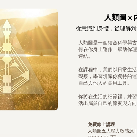
人類圖 x
從意識到身體，從理解到
人類圖是一個結合科學與古
何在你身上運作，幫助你理
連結。
在課程中，我們以日常生活
觀察，學習辨識你獨特的運
自己與他人的實用工具。
你將在生活的細節裡，練習
活出屬於自己的節奏與方向
免費線上講座
人類圖五大壓力敏感源｜