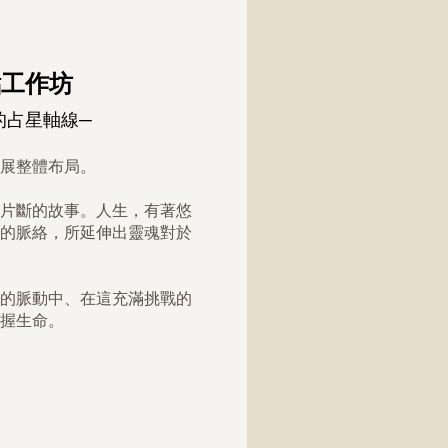
點工作坊
的占星軸線─
展整體布局。
片斷的故事。人生，有著悠
的脈絡，所延伸出靈魂對於
的脈動中、在這充滿挑戰的
握生命。