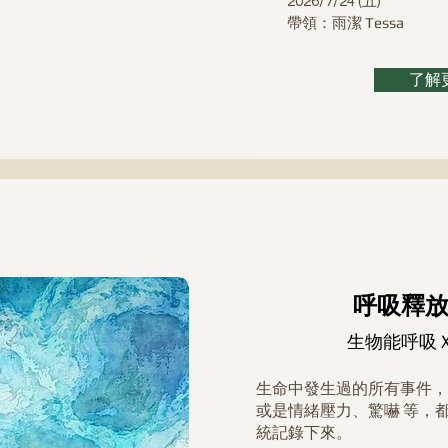
2026/7/24 (五)
​帶領：雨潔 Tessa
了解
呼吸釋放
生物能呼吸
生命中發生過的所有事件，
或是情緒壓力、驚嚇 等，
統記錄下來。