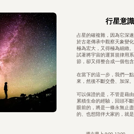
行星意
占星的確複雜，因為它深遂
於古老傳承中觀察天象變化
極為宏大，又得極為細緻。
試著將宇宙的運算規律用系
節，卻又得整合成一個包含
在當下的這一步，我們一點
來，然後不斷交疊、加深。
可以保證的是，不管是藉由
累積生命的經驗，回頭不斷
眼前的，將是一條永無止盡
的、也想陪伴大家的，就是