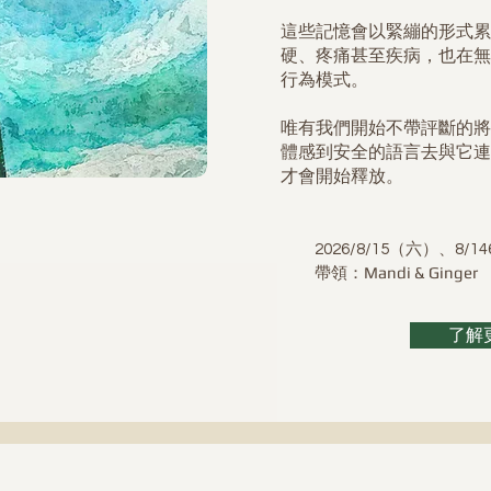
這些記憶會以緊繃的形式累
硬、疼痛甚至疾病，也在無
行為模式。
唯有我們開始不帶評斷的將
體感到安全的語言去與它連
才會開始釋放。
2026/8/15（六）、8/1
​帶領：Mandi & Ginger
了解