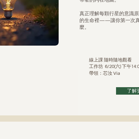
帶著的內在地圖。
真正理解每顆行星的意識原
的生命裡——讓你第一次
麼。
​線上課 隨時隨地觀看
工作坊
6/20(六) 下午14:
​帶領：芯汝 Via
了解