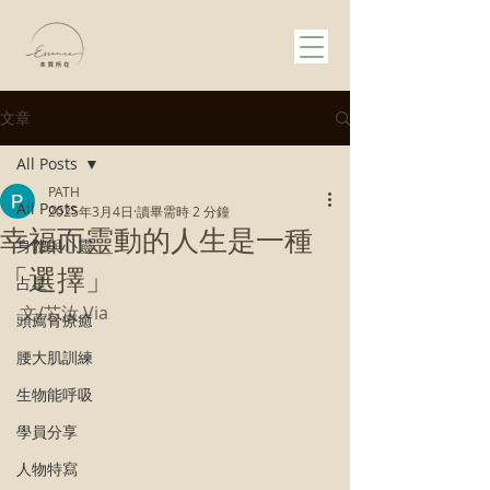
文章
All Posts
PATH
All Posts
2025年3月4日
讀畢需時 2 分鐘
幸福而靈動的人生是一種
身體與心靈
「選擇」
占星
文/芯汝 Via
頭薦骨療癒
腰大肌訓練
生物能呼吸
學員分享
人物特寫