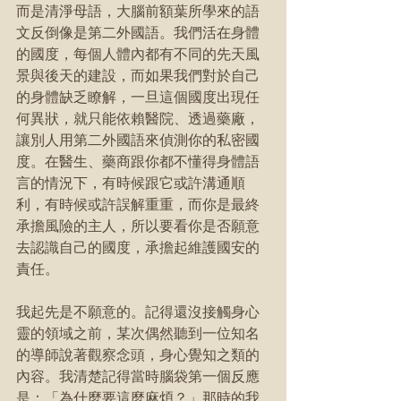
而是清淨母語，大腦前額葉所學來的語
文反倒像是第二外國語。我們活在身體
的國度，每個人體內都有不同的先天風
景與後天的建設，而如果我們對於自己
的身體缺乏瞭解，一旦這個國度出現任
何異狀，就只能依賴醫院、透過藥廠，
讓別人用第二外國語來偵測你的私密國
度。在醫生、藥商跟你都不懂得身體語
言的情況下，有時候跟它或許溝通順
利，有時候或許誤解重重，而你是最終
承擔風險的主人，所以要看你是否願意
去認識自己的國度，承擔起維護國安的
責任。
我起先是不願意的。記得還沒接觸身心
靈的領域之前，某次偶然聽到一位知名
的導師說著觀察念頭，身心覺知之類的
內容。我清楚記得當時腦袋第一個反應
是：「為什麼要這麼麻煩？」那時的我