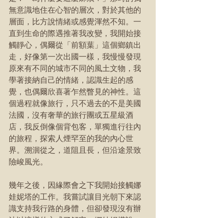
無意識地住在心智的層次，對於其他的
層面，比方說情緒或感覺渾然不知。一
直到生命的際遇推著我改變，我開始接
觸靜心，偶爾從「前額葉」這個鄉鎮出
走，好像第一次出國一樣，我慢慢發現
原來有不同的城市不同的風土文物，我
學著接納自己的情緒，認識生起的感
覺，也偶爾欣喜著乍然瞥見的神性。這
個過程就像旅行，只不過去的不是美國
法國，沒有奢華的旅行團或五星級酒
店，我反倒像個背包客，單獨進行往內
的旅程，探索人煙罕至的我的內心世
界。溯洄從之，道阻且長，但沿途景致
險峻風光。
幾年之後，因緣際會之下我開始接觸娜
娃妮塔的工作。我嘗試讓目光朝下來認
識支持我行路的身體，但卻發現沒有辦