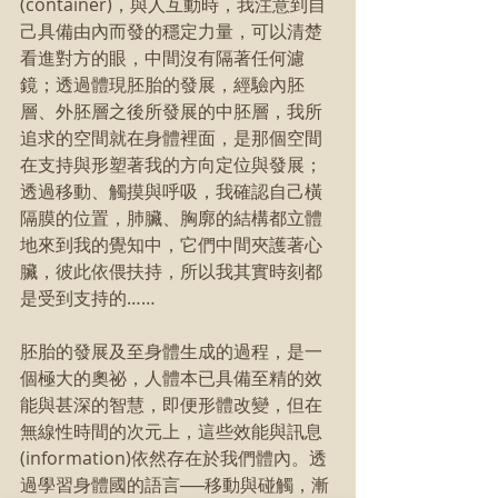
(container)，與人互動時，我注意到自
己具備由內而發的穩定力量，可以清楚
看進對方的眼，中間沒有隔著任何濾
鏡；透過體現胚胎的發展，經驗內胚
層、外胚層之後所發展的中胚層，我所
追求的空間就在身體裡面，是那個空間
在支持與形塑著我的方向定位與發展；
透過移動、觸摸與呼吸，我確認自己橫
隔膜的位置，肺臟、胸廓的結構都立體
地來到我的覺知中，它們中間夾護著心
臟，彼此依偎扶持，所以我其實時刻都
是受到支持的……
胚胎的發展及至身體生成的過程，是一
個極大的奧祕，人體本已具備至精的效
能與甚深的智慧，即便形體改變，但在
無線性時間的次元上，這些效能與訊息
(information)依然存在於我們體內。透
過學習身體國的語言──移動與碰觸，漸