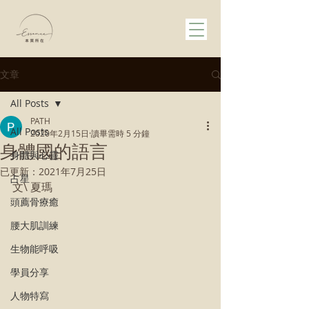
文章
All Posts
PATH
All Posts
2020年2月15日
讀畢需時 5 分鐘
身體國的語言
身體與心靈
已更新：
2021年7月25日
占星
文\ 夏瑪
頭薦骨療癒
腰大肌訓練
生物能呼吸
學員分享
人物特寫