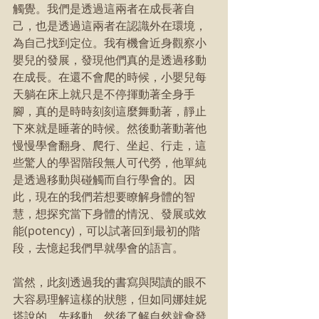
觸覺。我們是透過這兩者在成長著自
己，也是透過這兩者在認識外在環境，
為自己找到定位。我有機會近身觀察小
嬰兒的發展，發現他們真的是透過移動
在成長。在還不會爬的時候，小嬰兒每
天躺在床上就只是不停揮動著全身手
腳，真的是時時刻刻這麼舞動著，靜止
下來就是睡著的時候。然後動著動著他
慢慢學會翻身、爬行、坐起、行走，這
些驚人的學習階段無人可代勞，他單純
是透過移動與碰觸而自行學會的。因
此，現在的我們若想要瞭解身體的智
慧，想探究當下身體的情況、發展或效
能(potency)，可以試著回到最初的階
段，去憶起我們早就學會的語言。
當然，此刻透過我的書寫與閱讀的眼不
大容易理解這樣的狀態，但如同娜娃妮
塔說的，先移動，然後了解自然就會發