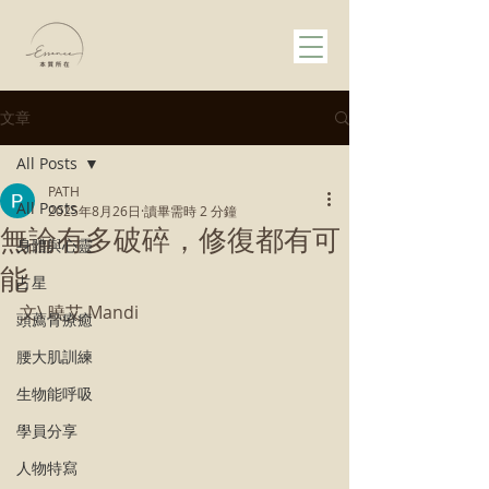
文章
All Posts
PATH
All Posts
2025年8月26日
讀畢需時 2 分鐘
無論有多破碎，修復都有可
身體與心靈
能
占星
文\ 曉艾 Mandi 
頭薦骨療癒
腰大肌訓練
生物能呼吸
學員分享
人物特寫