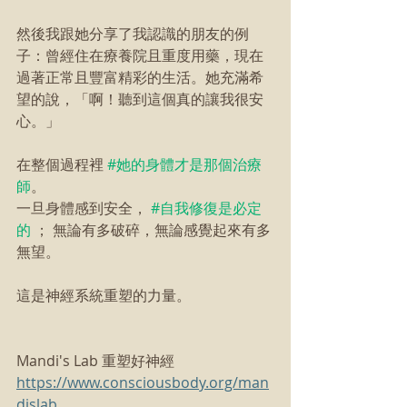
然後我跟她分享了我認識的朋友的例
子：曾經住在療養院且重度用藥，現在
過著正常且豐富精彩的生活。她充滿希
望的說，「啊！聽到這個真的讓我很安
心。」
在整個過程裡 
#她的身體才是那個治療
師
。
一旦身體感到安全， 
#自我修復是必定
的
 ； 無論有多破碎，無論感覺起來有多
無望。
這是神經系統重塑的力量。
Mandi's Lab 重塑好神經 
https://www.consciousbody.org/man
dislab