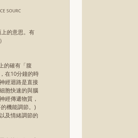
CE SOURC
字面上的意思。有
）
上的確有「腹
，在10分鐘的時
神經迴路是直接
細胞快速的與腦
神經傳遞物質，
的機能調節。) 
以及情緒調節的