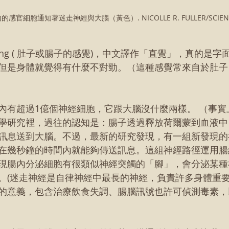
: 腸內的感官細胞通知著迷走神經與大腦（黃色）. NICOLLE R. FULLER/SCIEN
eeling ( 肚子或腸子的感覺)，中文譯作「直覺」，真的是
但是身體就覺得有什麼不對勁。（這種感覺常來自於肚子
內有超過1億個神經細胞，它跟大腦沒什麼兩樣。 （事實
學研究裡，過往的認知是：腸子透過釋放荷爾蒙到血液中
訊息送到大腦。不過，最新的研究發現，有一組新發現的
在幾秒鐘的時間內就能夠傳送訊息。這組神經路徑運用腸
現腸內分泌細胞有很類似神經突觸的「腳」，會分泌某種
。(迷走神經是自律神經中最長的神經，負責許多身體重要
的意義，包含治療飲食失調、腸腦訊號也許可偵測毒素，