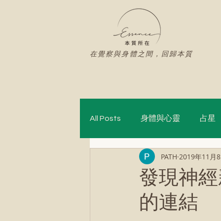
在覺察與身體之間，回歸本質
All Posts
身體與心靈
占星
PATH
2019年11月
神聖舞蹈
發現神經
的連結