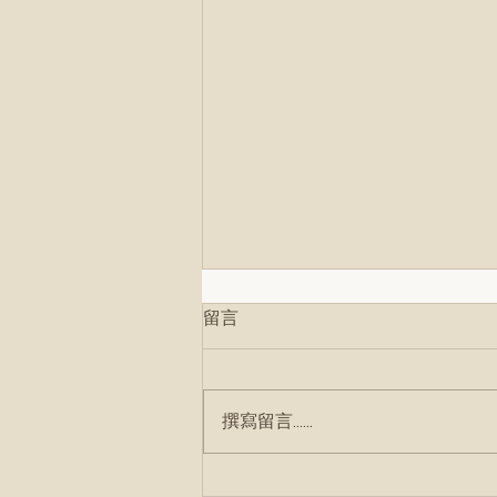
留言
撰寫留言......
安全感不是頭腦的判斷，是身