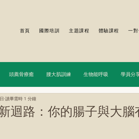
首頁
國際培訓
主題課程
體驗課程
一對
頭薦骨療癒
腰大肌訓練
生物能呼吸
學員分
8日
讀畢需時 1 分鐘
新迴路：你的腸子與大腦